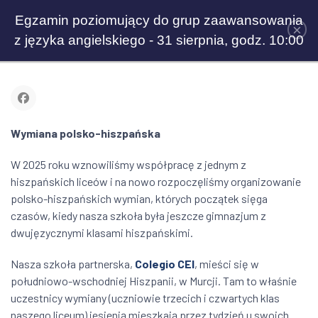
Egzamin poziomujący do grup zaawansowania
×
z języka angielskiego - 31 sierpnia, godz. 10:00
Wymiana polsko-hiszpańska
W 2025 roku wznowiliśmy współpracę z jednym z
hiszpańskich liceów i na nowo rozpoczęliśmy organizowanie
polsko-hiszpańskich wymian, których początek sięga
czasów, kiedy nasza szkoła była jeszcze gimnazjum z
dwujęzycznymi klasami hiszpańskimi.
Nasza szkoła partnerska,
Colegio CEI
, mieści się w
południowo-wschodniej Hiszpanii, w Murcji. Tam to właśnie
uczestnicy wymiany (uczniowie trzecich i czwartych klas
naszego liceum) jesienią mieszkają przez tydzień u swoich