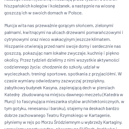
hiszpańskich kolegów i koleżanek, a następnie na wiosnę
goszczą ich w swoich domach w Polsce.
Murcja wita nas przeważnie gorącym słońcem, zielonymi
palmami, kwitnącymi na ulicach drzewami pomarańczowymi i
cytrynowymi oraz nieco wakacyjnym jeszcze klimatem.
Hiszpanie otwierają przed nami swoje domy i serdecznie nas
goszczą, pokazując nam lokalne zwyczaje, kuchnię i piękno
okolicy. Przez tydzień dzielimy z nimi wszystkie aktywności
codziennego życia: chodzenie do szkoły, udział w
wycieczkach, treningi sportowe, spotkania z przyjaciółmi. W
czasie wymiany odwiedzamy zazwyczaj przepiękny,
zabytkowy budynek Kasyna, zapierającą dech w piersiach
Katedrę zbudowaną na miejscu dawnego meczetu (Katedra w
Murcji to fascynująca mieszanka stylów architektonicznych, w
tym gotyku, renesansu i baroku), stajemy na deskach bardzo
dobrze zachowanego Teatru Rzymskiego w Kartagenie,
płyniemy w rejs po Morzu Śródziemnym u wybrzeży Kartaginy,
uprawiamy sporty wodne: pływamy na SUPach, żaglówką i