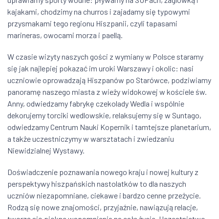
kajakami, chodzimy na churros i zajadamy się typowymi
przysmakami tego regionu Hiszpanii, czyli tapasami
marineras, owocami morza i paellą.
W czasie wizyty naszych gości z wymiany w Polsce staramy
się jak najlepiej pokazać im uroki Warszawy i okolic: nasi
uczniowie oprowadzają Hiszpanów po Starówce, podziwiamy
panoramę naszego miasta z wieży widokowej w kościele św.
Anny, odwiedzamy fabrykę czekolady Wedla i wspólnie
dekorujemy torciki wedlowskie, relaksujemy się w Suntago,
odwiedzamy Centrum Nauki Kopernik i tamtejsze planetarium,
a także uczestniczymy w warsztatach i zwiedzaniu
Niewidzialnej Wystawy.
Doświadczenie poznawania nowego kraju i nowej kultury z
perspektywy hiszpańskich nastolatków to dla naszych
uczniów niezapomniane, ciekawe i bardzo cenne przeżycie.
Rodzą się nowe znajomości, przyjaźnie, nawiązują relacje,
tworzą się piękne wspomnienia na całe życie. Uczestnictwo