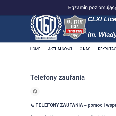
Warszawa
+48 22 838 11 05
zs127@edu
Egzamin poziomujący 
CLXI Lic
im. Wład
HOME
AKTUALNOŚCI
O NAS
REKRUTAC
Telefony zaufania
TELEFONY ZAUFANIA – pomoc i wsparc
📞