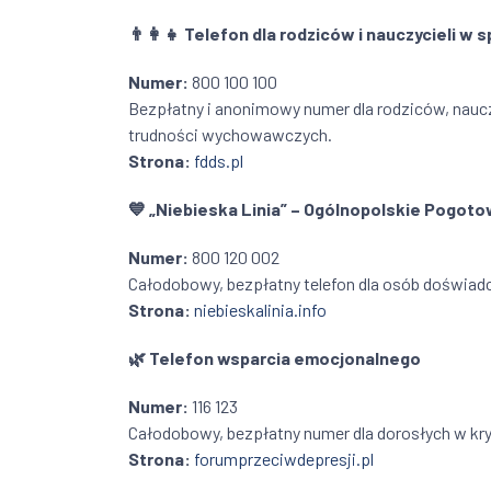
👨
Telefon dla rodziców i nauczycieli w 
Numer:
800 100 100
Bezpłatny i anonimowy numer dla rodziców, naucz
trudności wychowawczych.
Strona:
fdds.pl
💙
„Niebieska Linia” – Ogólnopolskie Pogoto
Numer:
800 120 002
Całodobowy, bezpłatny telefon dla osób doświadc
Strona:
niebieskalinia.info
🌿
Telefon wsparcia emocjonalnego
Numer:
116 123
Całodobowy, bezpłatny numer dla dorosłych w kr
Strona:
forumprzeciwdepresji.pl