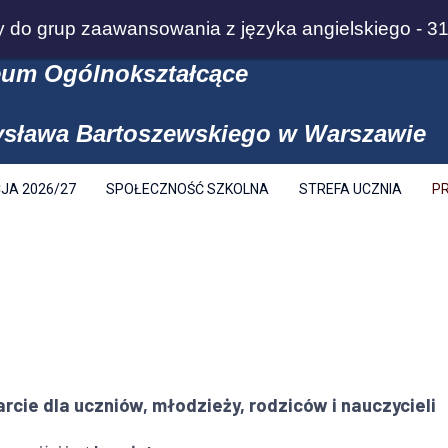
warszawa.pl
Pon - Pia / 8:00 - 15:00
do grup zaawansowania z języka angielskiego - 31 
eum Ogólnokształcące
ysława Bartoszewskiego w Warszawie
JA 2026/27
SPOŁECZNOŚĆ SZKOLNA
STREFA UCZNIA
P
ie dla uczniów, młodzieży, rodziców i nauczycieli