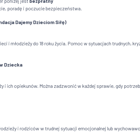
r poniżej jest
bezpłatny
ie, poradę i poczucie bezpieczeństwa.
undacja Dajemy Dzieciom Siłę)
eci i młodzieży do 18 roku życia. Pomoc w sytuacjach trudnych, kr
aw Dziecka
ży i ich opiekunów. Można zadzwonić w każdej sprawie, gdy potrze
łodzieży i rodziców w trudnej sytuacji emocjonalnej lub wychowawc