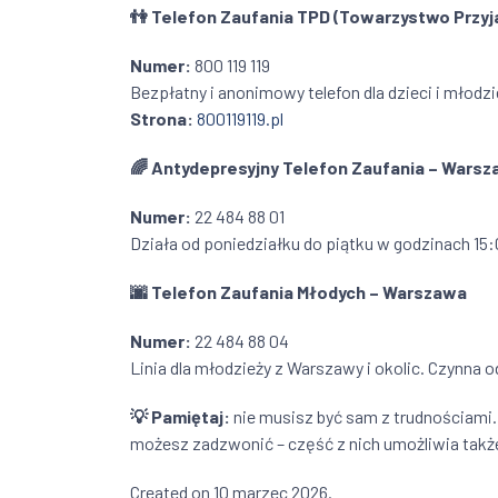
👫
Telefon Zaufania TPD (Towarzystwo Przyja
Numer:
800 119 119
Bezpłatny i anonimowy telefon dla dzieci i młod
Strona:
800119119.pl
🌈
Antydepresyjny Telefon Zaufania – Wars
Numer:
22 484 88 01
Działa od poniedziałku do piątku w godzinach 
🌆
Telefon Zaufania Młodych – Warszawa
Numer:
22 484 88 04
Linia dla młodzieży z Warszawy i okolic. Czynna 
💡
Pamiętaj:
nie musisz być sam z trudnościami. 
możesz zadzwonić – część z nich umożliwia także 
Created on 10 marzec 2026.