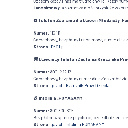
Czasem każdy z nas ma trudne chwile. Każdy nume
i anonimowy
, a rozmowa może przynieść wsparc
☎️
Telefon Zaufania dla Dzieci i Młodzieży (F
Numer:
116 111
Całodobowy, bezpłatny i anonimowy numer dla dzi
Strona:
116111.pl
🧒
Dziecięcy Telefon Zaufania Rzecznika Pr
Numer:
800 12 12 12
Całodobowy, bezpłatny numer dla dzieci, młodzie
Strona:
gov.pl – Rzecznik Praw Dziecka
🫂
Infolinia „POMAGAMY”
Numer:
800 800 605
Bezpłatne wsparcie psychologiczne dla dzieci, m
Strona:
gov.pl – infolinia POMAGAMY